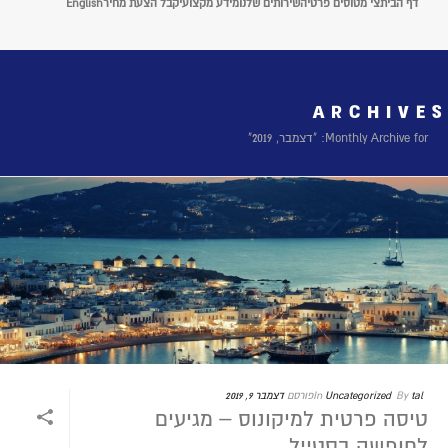
דף הבית
צי מטוסים פרטי
השירותים שלנו
מידע מקצועי
קבל הצעת מחיר
English
ARCHIVES
Monthly Archive for: "דצמבר, 2019"
tal
By
Uncategorized
In
פורסם
דצמבר 9, 2019
טיסה פרטית למיקונוס – מגיעים
לחופשה בסטייל