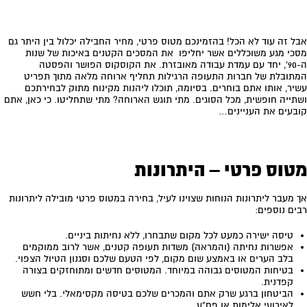
אבל זה עוד לא הכל! בהזמינכם מטוס פרטי, מחיר החבילה יכלול בין היתר גם
מסכי מגע משוכללים אשר יחליפו את המסכים הקטנים באיכות של שנות
ה-90', יחד עם עמדת עבודה מאובזרת. את הקוסקוס הפושר והפסטה
המתובלת של חברות התעופה הרגילות תחליף ארוחה מלאה מתוך תפריט
עשיר, אותו אתם בוחרים. בסיומה, תוכלו ליהנות מקינוח מתוק לבחירתכם
ושתייה חופשית, מכל הסוגים. מתי תוגש הארוחה? מתי שתחליטו. כי כאן, אתם
קובעים את העניינים…
מטוס פרטי – היתרונות
אך מעבר ליתרונות הנוחות שצוינו לעיל, בחירה במטוס פרטי מובילה ליתרונות
רבים נוספים:
טיסה ישירה כמעט לכל מקום שתבחרו, ללא נחיתות ביניים.
אפשרות נחיתה (והמראה) משדות תעופה קטנים, אשר לרוב ממוקמים
בלב הערים או באמצע שום מקום, לפי הטעם שלכם וסגנון הטיול הצפוי.
בטיחות המטוסים גבוהה במיוחד. המטוסים חדשים ומתוחזקים בצורה
קפדנית.
הביטחון ברגע שרק אתם והמכרים שלכם בטיסה מקסימאלי. בלי חשש
לאירועי אלימות או פח"ע.