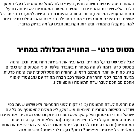
באמת. טיסה פרטית נחשבה תמיד, בעיניי כולם לסמל סטטוס של בעלי הממון
בלבד. אלא שירידת המחירים בדרסטית בטיסות המסחריות לא פסחה גם על
תחום התעופה הפרטית, וכיום, החוויה המיוחדת הזו נגישה למנעד רחב יותר של
אנשים. בהזמינכם מטוס פרטי מחיר החבילה פר אדם הוא בהחלט סביר ביחס
למה שתקבלו בתמורה, ובשורות הקרובות תבינו על מה בדיוק מדובר.
מטוס פרטי – החוויה הכלולה במחיר
אבל לפני שנדבר על מחירים, בואו נכיר את השירות ויתרונותיו. ובכן, טיסה
במטוס פרטי דומה לטיסה מסחרית בעובדה שלשני סוגי המטוסים יש כנפיים.
בזה, פחות או יותר, מסתכם הדמיון. החוויה האקסקלוסיבית של טיסה פרטית
מגיעה הרבה לפני ההמראה, כאשר רכב חברה מהודר עם נהג צמוד יאסוף
אתכם מביתכם לעבר שדה התעופה (אופציונלי).
עם ההגעה לשדה התעופה (כ-45 דקות לפני ההמראה ולא שלוש שעות כפי
שנדרש בטיסות מסחריות היוצאות מישראל), לא תאלצו להצטופף עם כל עם
ישראל בתורי הביטחון והצ'ק אין, אלא תעברו בידוק וכרטוס מזורזים. את פניכם
בפתח המטוס תקבל דיילת חייכנית ורעננה (מה שלא תמיד קורה בטיסות
המסחריות) ובמהרה תזכו לשבת על כיסא מהודר שלא היה מבייש את ארמונות
המלכים של אירופה. צפיפות? דוחק? רעש בלתי פוסק? תשכחו מזה.